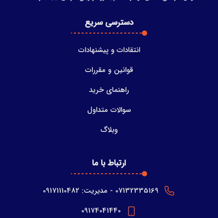
دسترسی سریع
انتقادات و پیشنهادات
قوانین و مقررات
راهنمای خرید
سوالات متداول
وبلاگ
ارتباط با ما
07132335169 - مدیریت: 09171110482
09174041440