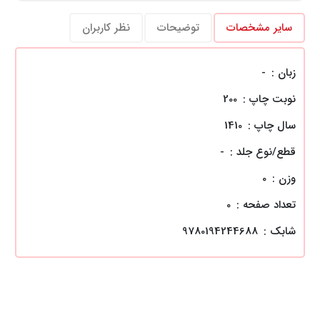
سایر مشخصات
توضیحات
نظر کاربران
زبان :
-
نوبت چاپ :
200
سال چاپ :
1410
قطع/نوع جلد :
-
وزن :
0
تعداد صفحه :
0
شابک :
9780194244688