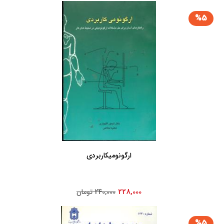
%5
ارگونومی‏کاربردی‏
228,000
240,000 تومان
%5