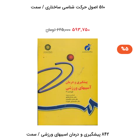
510 اصول ‏حرکت‏ شناسی ‏ساختاری‏ / سمت‏
593,750
625,000 تومان
%5
842 پیشگیری ‏و درمان ‏اسیبهای ‏ورزشی ‏/ سمت