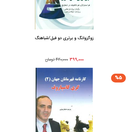
زوگزوانگ و برتری دو فیل/شباهنگ
399,000
420,000 تومان
%5