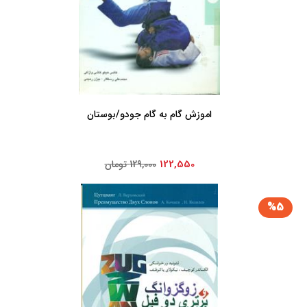
اموزش‏ گام‏ به ‏گام ‏جودو/بوستان
122,550
129,000 تومان
%5