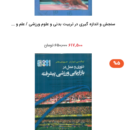
سنجش و اندازه گیری در تربیت بدنی و علوم ورزشی / علم و ...
617,500
650,000 تومان
%5