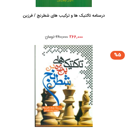
درسنامه‏ تاکتیک ها و ترکیب های‏ شطرنج‏ / فرزین
266,000
280,000 تومان
%5