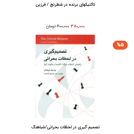
تاکتیکهای‏ برنده‏ در شطرنج‏ / فرزین
380,000
400,000 تومان
%5
تصمیم گیری در لحظات بحرانی/شباهنگ