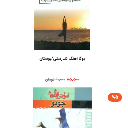
یوگا اهنگ تندرستی/بوستان
85,500
90,000 تومان
%5