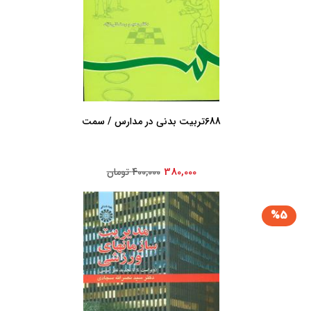
688تربیت بدنی در مدارس / سمت
380,000
400,000 تومان
%5