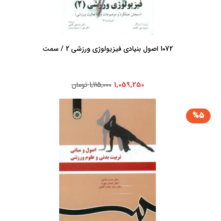
1072 اصول‏ بنیادی ‏فیزیولوژی‏ ورزشی‏ 2 / سمت
1,059,250
1,115,000 تومان
%5