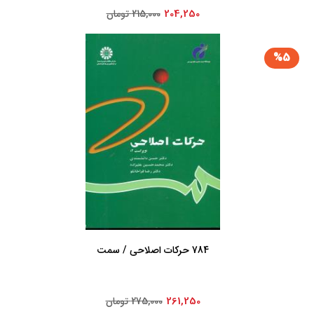
204,250
215,000 تومان
%5
784 حرکات ‏اصلاحی‏ / سمت‏
261,250
275,000 تومان