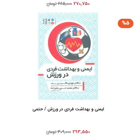
270,750
285,000 تومان
%5
ایمنی و بهداشت فردی در ورزش / حتمی
293,550
309,000 تومان