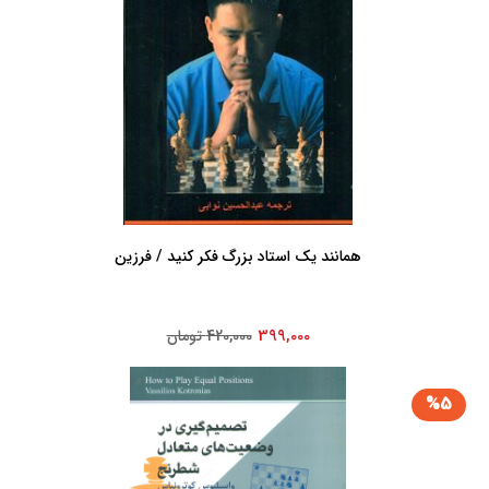
همانند یک استاد بزرگ فکر کنید / فرزین
399,000
420,000 تومان
%5