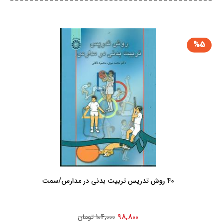
%5
40 روش‏ تدریس‏ تربیت‏ بدنی‏ در مدارس/سمت‏
98,800
104,000 تومان