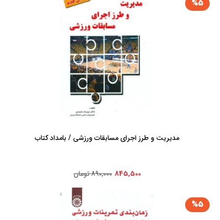
%5
مدیریت و طرز اجرای مسابقات ورزشی / بامداد کتاب
845,500
890,000 تومان
%5