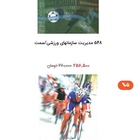
548 مدیریت ‏سازمانهای‏ ورزشی‏/سمت‏
256,500
270,000 تومان
%5