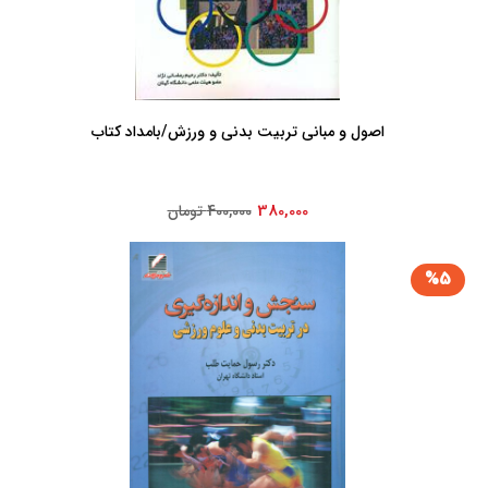
اصول و مبانی تربیت بدنی و ورزش/بامداد کتاب
380,000
400,000 تومان
%5