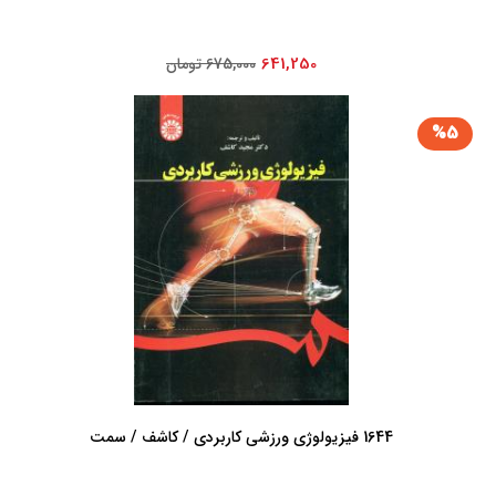
641,250
675,000 تومان
%5
1644 فیزیولوژی ورزشی کاربردی / کاشف / سمت