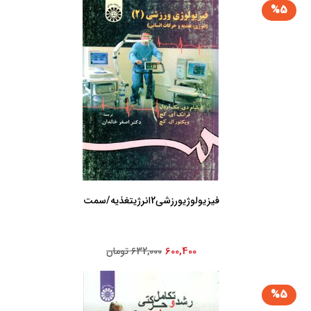
%5
فیزیولوژی‏ورزشی‏2انرژی‏تغذیه‏/سمت‏
600,400
632,000 تومان
%5