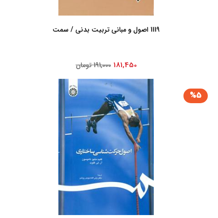
1119 اصول ‏و مبانی ‏تربیت ‏بدنی ‏/ سمت‏
181,450
191,000 تومان
%5