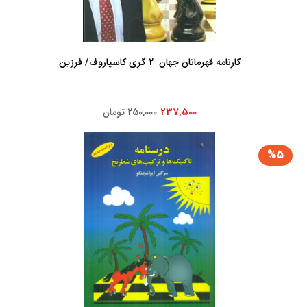
کارنامه ‏قهرمانان‏ جهان ‏ 2 گری ‏کاسپاروف/ فرزین
237,500
250,000 تومان
%5