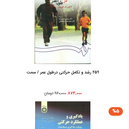
259 رشد و تکامل حرکتی‏ درطول‏ عمر / سمت
874,000
920,000 تومان
%5