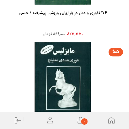
174 تئوری و عمل در بازاریابی ورزشی پیشرفته / حتمی
825,550
869,000 تومان
%5
0