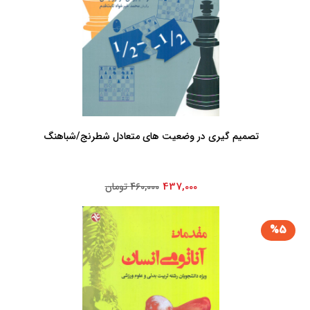
تصمیم گیری در وضعیت های متعادل شطرنج/شباهنگ
437,000
460,000 تومان
%5