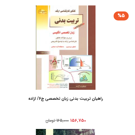
%5
راهیان تربیت‏ بدنی‏ زبان ‏تخصصی‏ ج‏6/ ازاده
156,750
165,000 تومان