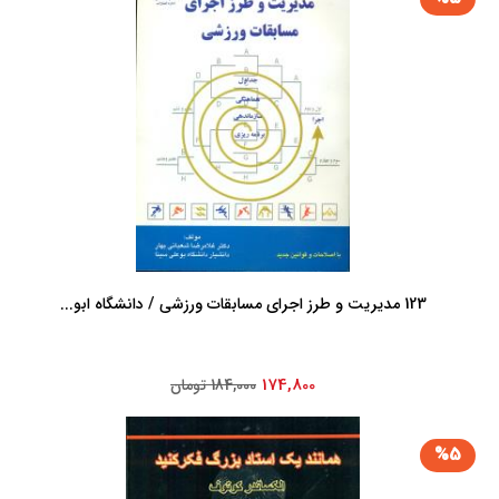
123 مدیریت‏ و طرز اجرای‏ مسابقات‏ ورزشی‏ / دانشگاه ابو...
174,800
184,000 تومان
%5