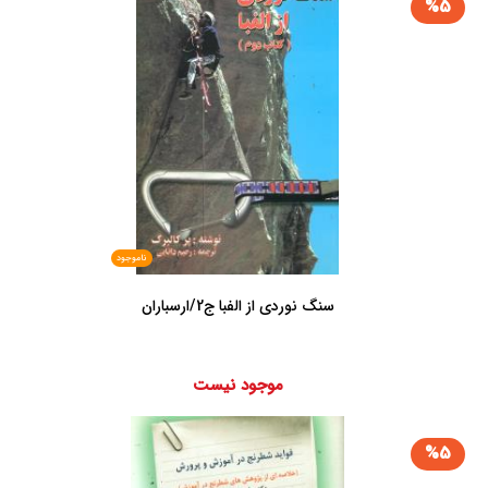
%5
ناموجود
سنگ نوردی از الفبا ج2/ارسباران
موجود نیست
%5