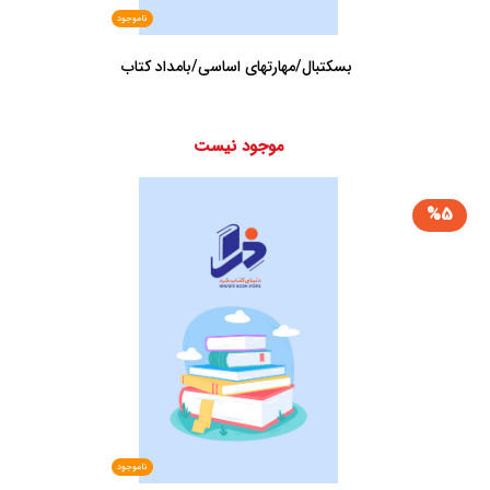
ناموجود
‏ بسکتبال‏/مهارتهای اساسی/بامداد کتاب
موجود نیست
%5
ناموجود