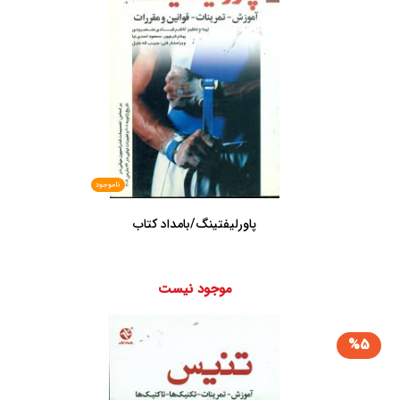
ناموجود
پاورلیفتینگ/بامداد کتاب
موجود نیست
%5