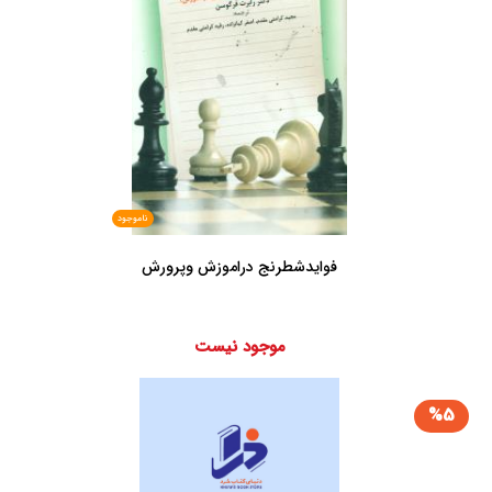
ناموجود
فوایدشطرنج دراموزش وپرورش
موجود نیست
%5