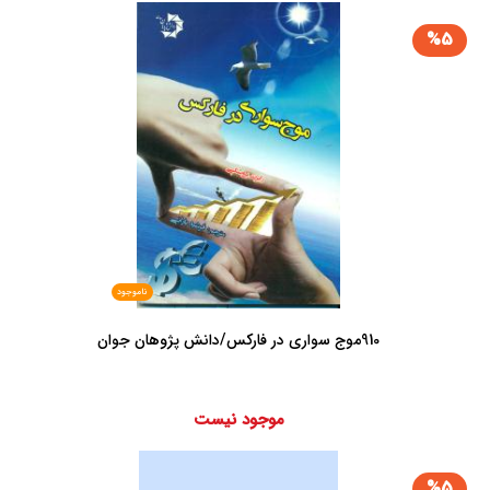
%5
ناموجود
910موج سواری در فارکس/دانش پژوهان جوان
موجود نیست
%5