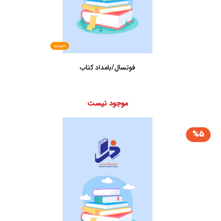
ناموجود
فوتسال/بامداد کتاب
موجود نیست
%5