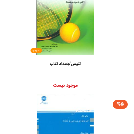
ناموجود
تنیس/بامداد کتاب
موجود نیست
%5