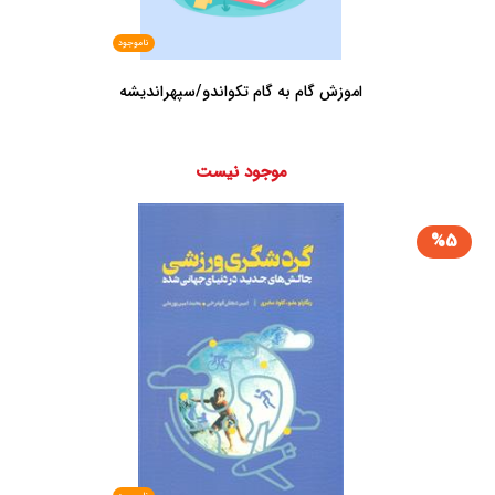
ناموجود
اموزش گام به گام تکواندو/سپهراندیشه
موجود نیست
%5