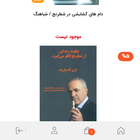
ناموجود
دام های گشایشی در شطرنج / شباهنگ
موجود نیست
%5
ناموجود
0