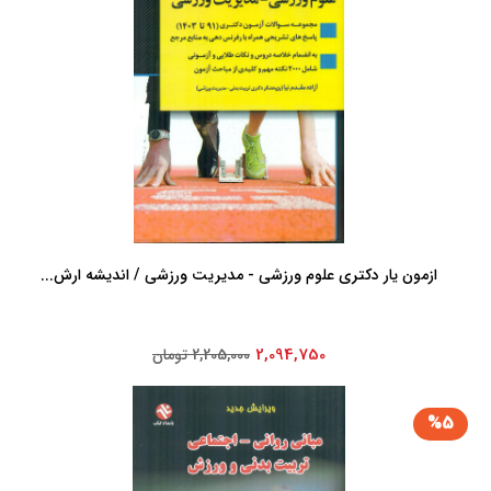
ازمون یار دکتری علوم ورزشی - مدیریت ورزشی / اندیشه ارش...
2,094,750
2,205,000 تومان
%5