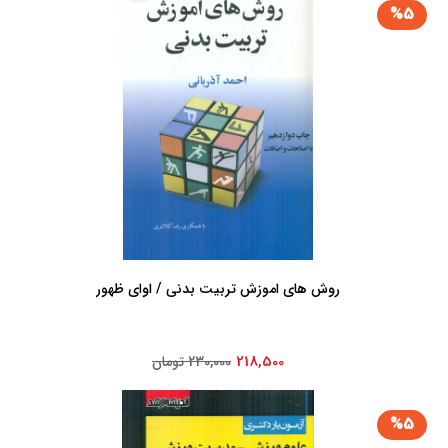
%5
روش های اموزش تربیت بدنی / اوای ظهور
218,500
230,000 تومان
%5