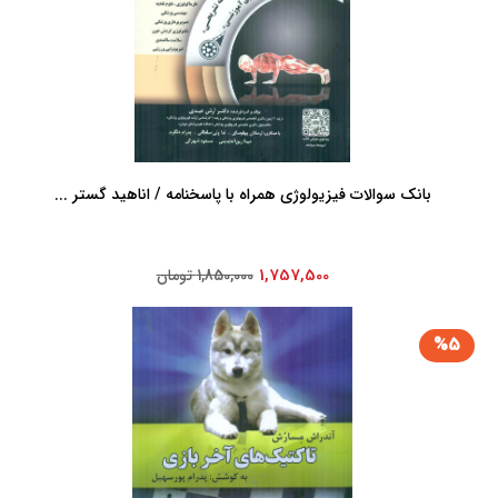
بانک سوالات فیزیولوژی همراه با پاسخنامه / اناهید گستر ...
1,757,500
1,850,000 تومان
%5