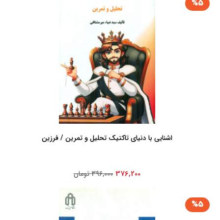
%5
اشنایی با دنیای تاکتیک تحلیل و تمرین / فرزین
376,200
396,000 تومان
%5