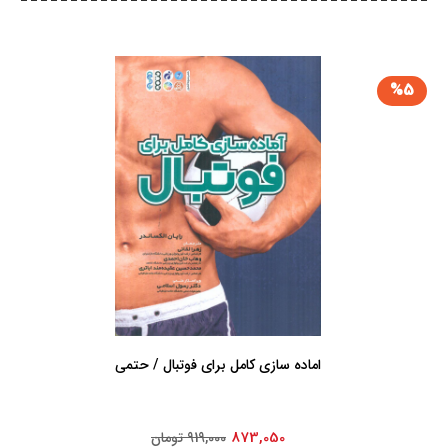
%5
اماده سازی کامل برای فوتبال / حتمی
873,050
919,000 تومان