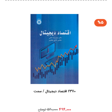
%5
2370 اقتصاد دیجیتال / سمت
494,000
520,000 تومان