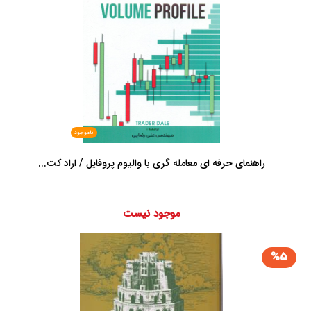
ناموجود
راهنمای حرفه ای معامله گری با والیوم پروفایل / اراد کت...
موجود نیست
%5