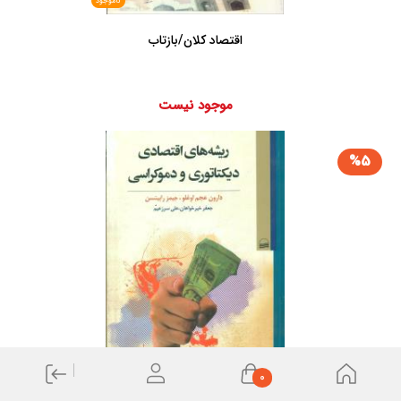
ناموجود
اقتصاد کلان/بازتاب
موجود نیست
%5
ناموجود
0