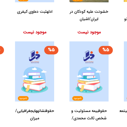
خشونت علیه کودکان در
ادله‏ثبت‏ دعاوی‏ کیفری‏
و
ایران/اشیان
موجود نیست
موجود نیست
5
%5
%5
ناموجود
ناموجود
‏معنوی‏/
حقوق‏بیمه‏ مسئولیت و
حقوق‏نشانه‏های‏جغرافیایی‏/
شخص ثالث محمدی/
میزان‏
میزان