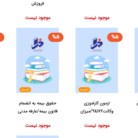
فروزش‏
موجود نیست
موجود نیست
5
%5
%5
ناموجود
ناموجود
ائم
ازمون‏ کاراموزی‏
حقوق ‏بیمه‏ به ‏انضمام
وکالت‏72تا91/میزان
‏قانون ‏بیمه/عارفه مدنی
کرمانی‏...
موجود نیست
موجود نیست