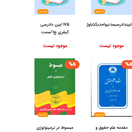
ناموجود
ناموجود
ایین‏دادرسی‏مدنی‏واحدی‏کتاب‏اول‏
175 ‏ایین دادرسی‏
کیفری‏ ج‏1/سمت‏
موجود نیست
موجود نیست
%5
%
ناموجود
ناموجود
مقدمه ‏علم ‏حقوق ‏و
مبسوط در ترمینولوژی