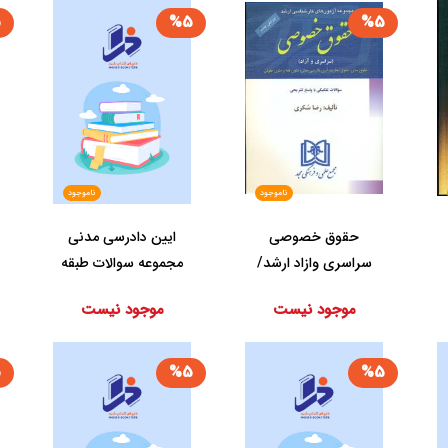
5
%5
%5
ناموجود
ناموجود
حقوق‏ خصوصی‏
‏ایین‏ دادرسی ‏مدنی‏
سراسری وازاد ارشد/
مجموعه سوالات طبقه
مجد
بندی/ابهری/مجد...
موجود نیست
موجود نیست
5
%5
%5