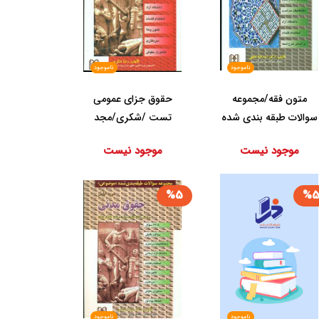
ناموجود
ناموجود
متون‏ فقه‏/مجموعه
‏حقوق جزای‏ عمومی‏
سوالات طبقه بندی شده
تست /شکری/مجد
موضوعی/مجد
موجود نیست
موجود نیست
%5
%
ناموجود
ناموجود