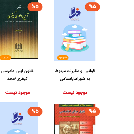
%5
%5
ناموجود
ناموجود
قوانین و مقررات مربوط
قانون ‏ایین‏ دادرسی‏
به‏ شوراهای‏اسلامی‏
کیفری‏/مجد
سیمی/مجد
موجود نیست
موجود نیست
%5
%5