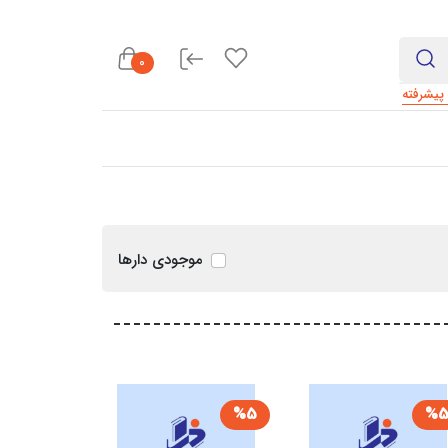
0
یشرفته
موجودی دارها
%5
%