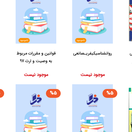
ناموجود
ناموجود
ی
روانشناسی‏کیفری‏ـصانعی‏
قوانین و مقررات ‏مربوط
به وصیت‏ و ارث 97
جیبی/منصور/دی...
موجود نیست
موجود نیست
5
%5
%5