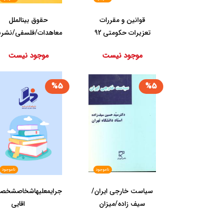
قوانین ‏و مقررات
حقوق‏ بین‏الملل‏
تعزیرات ‏حکومتی 92
معاهدات‏/فلسفی/نشرن
منصور جیبی/دوران
- اسیم
موجود نیست
موجود نیست
%5
%5
ناموجود
ناموجود
سیاست خارجی ایران/
جرایم‏علیه‏اشخاص‏شخصیت
سیف زاده/میزان
اقایی‏