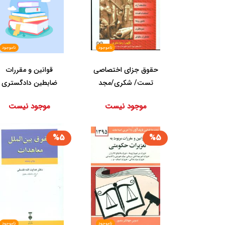
ناموجود
ناموجود
حقوق‏ جزای ‏اختصاصی
قوانین و مقررات‏
تست/ شکری‏/مجد
ضابطین‏ دادگستری‏
سیمی/مجد
موجود نیست
موجود نیست
%5
%5
ناموجود
ناموجود