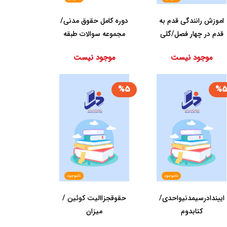
اموزش رانندگی قدم به
دوره کامل حقوق ‏مدنی/
قدم در چهار فصل/گلی
مجموعه سوالات طبقه
بندی شده موضوع...
موجود نیست
موجود نیست
%5
%
ناموجود
ناموجود
ایین‏دادرسی‏مدنی‏واحدی‏/
حقوق‏جزاالیت‏ کوئین‏ /
کتاب‏دوم‏
میزان‏