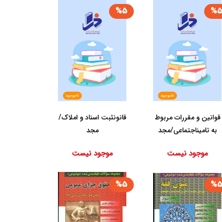
%5
%
ناموجود
ناموجود
قوانین و مقررات مربوط
قانون‏ثبت اسناد و املاک‏/
به‏ تامین‏اجتماعی‏/مجد
مجد
موجود نیست
موجود نیست
%5
%