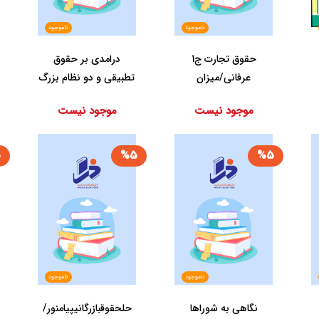
ناموجود
ناموجود
حقوق‏ تجارت‏ ج‏1
درامدی‏ بر حقوق
عرفانی‏/میزان
‏تطبیقی ‏و دو نظام ‏بزرگ‏
حقوقی معاصر/...
موجود نیست
موجود نیست
5
%5
%5
ناموجود
ناموجود
نگاهی‏ به‏ شوراها
حل‏حقوق‏بازرگانی‏پیام‏نور/