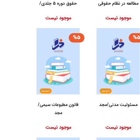
مطالعه ‏در نظام ‏حقوقی
‏حقوق ‏دوره ‏5 جلدی‏/
‏کاتوزیان/س...
گنج دانش
موجود نیست
موجود نیست
%5
%
ناموجود
ناموجود
مسئولیت‏ مدنی‏/مجد
قانون مطبوعات سیمی/
مجد
موجود نیست
موجود نیست