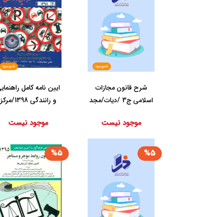
ناموجود
ناموجود
شرح ‏قانون‏ مجازات
ایین نامه کامل راهنمای
‏اسلامی‏ ج3 /دیات‏/مجد
و رانندگی 1398/مرکز
اطلاع رسان...
موجود نیست
موجود نیست
%5
%5