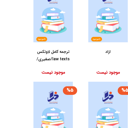
ناموجود
ناموجود
ازاد
ترجمه ‏کامل‏ لاوتکس
law texts/صغیری/
میزان
موجود نیست
موجود نیست
%5
%