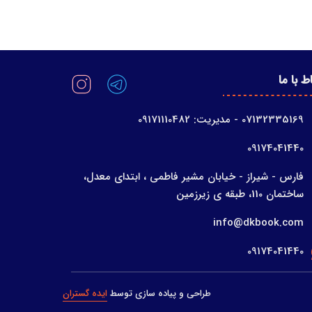
اط با ما
07132335169 - مدیریت: 09171110482
09174041440
فارس - شیراز - خیابان مشير فاطمی ، ابتدای معدل،
ساختمان 110، طبقه ی زیرزمین
info@dkbook.com
09174041440
طراحی و پیاده سازی توسط
ایده گستران