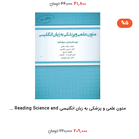
41,800
44,000 تومان
%5
متون علمی و پزشکی به زبان انگلیسی Reading Science and ...
209,000
220,000 تومان