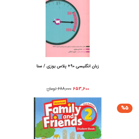
زبان انگلیسی 90+ پلاس یوزی / سنا
653,600
688,000 تومان
%5