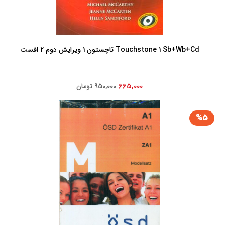
Touchstone 1 Sb+Wb+Cd تاچستون 1 ویرایش دوم 2 افست
665,000
950,000 تومان
%5