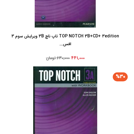
TOP NOTCH 3B+CD+ 3edition تاپ ناچ 3B ویرایش سوم 3
افس...
441,000
630,000 تومان
%30