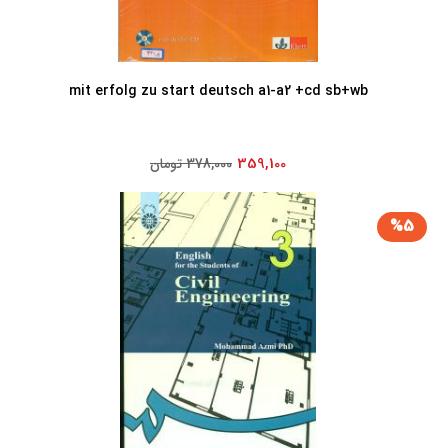
mit erfolg zu start deutsch a1-a2 +cd sb+wb
359,100
378,000 تومان
%5