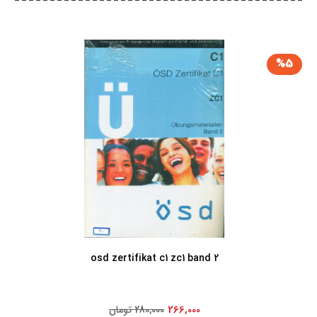
%5
osd zertifikat c1 zc1 band 2
266,000
280,000 تومان