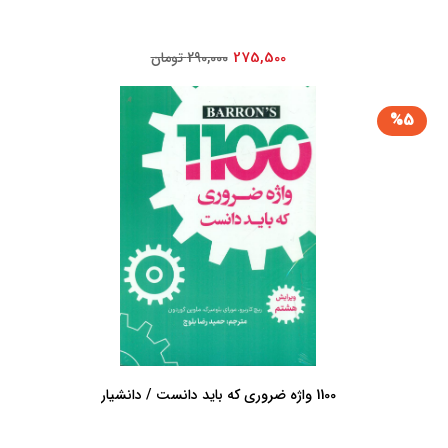
275,500
290,000 تومان
%5
1100 واژه ضروری که باید دانست / دانشیار