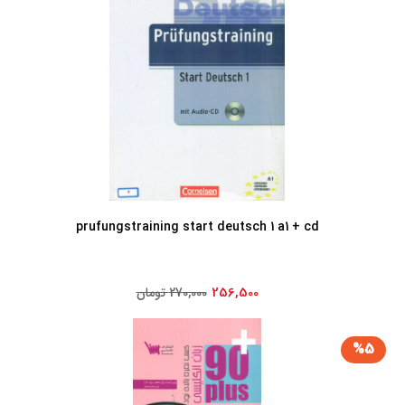
prufungstraining start deutsch 1 a1 + cd
256,500
270,000 تومان
%5