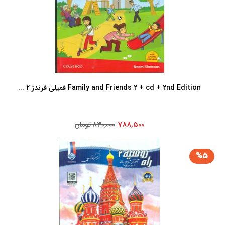
Family and Friends 2 + cd + 2nd Edition فمیلی فرندز 2 ...
788,500
830,000 تومان
%5