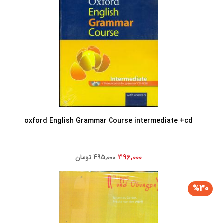
oxford English Grammar Course intermediate +cd
396,000
495,000 تومان
%30