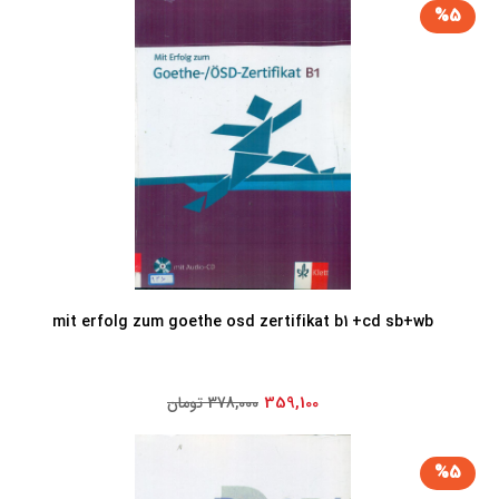
%5
mit erfolg zum goethe osd zertifikat b1 +cd sb+wb
359,100
378,000 تومان
%5