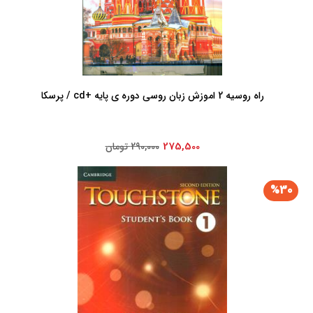
راه روسیه 2 اموزش زبان روسی دوره ی پایه +cd / پرسکا
275,500
290,000 تومان
%30