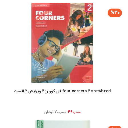
%30
four corners 2 sb+wb+cd فور کورنرز 2 ویرایش 2 افست
490,000
700,000 تومان