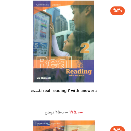
%30
real reading 2 with answers افست
175,000
250,000 تومان
%30