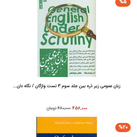
%5
زبان عمومی زیر ذره بین جلد سوم 3 تست واژگان / نگاه دان...
456,000
480,000 تومان
%20