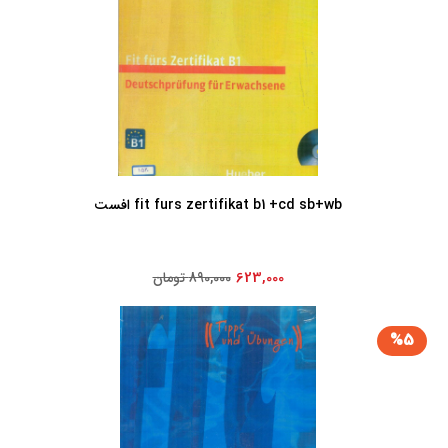
fit furs zertifikat b1 +cd sb+wb افست
623,000
890,000 تومان
%5