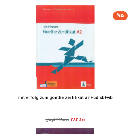
%5
mit erfolg zum goethe zertifikat a2 +cd sb+wb
283,100
298,000 تومان