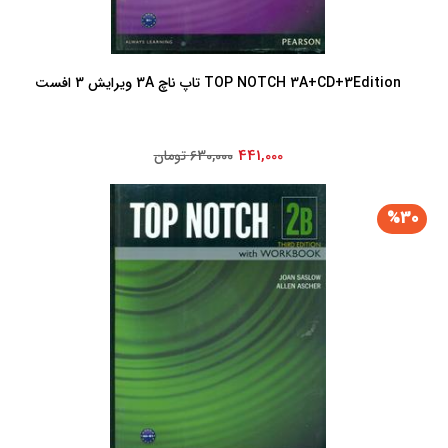
TOP NOTCH 3A+CD+3Edition تاپ ناچ 3A ویرایش 3 افست
441,000
630,000 تومان
%30