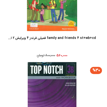
family and friends 4 st+wb+cd فمیلی فرندز 4 ویرایش 2 ا...
560,000
800,000 تومان
%30