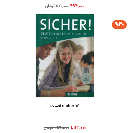
494,000
520,000 تومان
%30
sicher!c1 افست
1,113,000
1,590,000 تومان