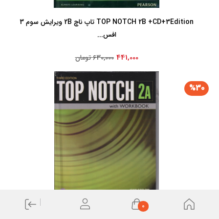
TOP NOTCH 2B +CD+3Edition تاپ ناچ 2B ویرایش سوم 3
افس...
441,000
630,000 تومان
%30
0