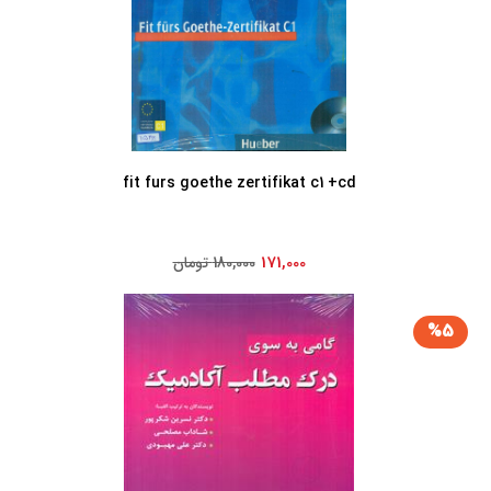
fit furs goethe zertifikat c1 +cd
171,000
180,000 تومان
%5