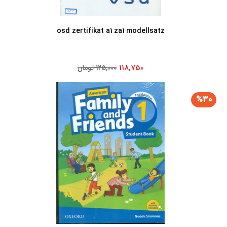
osd zertifikat a1 za1 modellsatz
118,750
125,000 تومان
%30