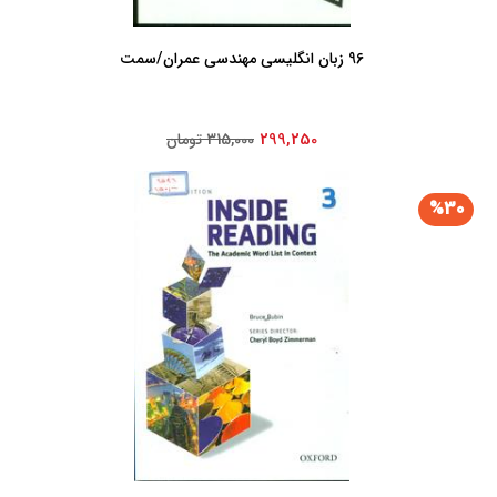
96 زبان انگلیسی‏ مهندسی‏ عمران‏/سمت
299,250
315,000 تومان
%30