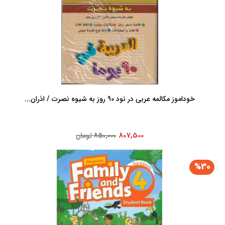
خوداموز مکالمه عربی در نود 90 روز به شیوه نصرت / اذران...
807,500
850,000 تومان
%30